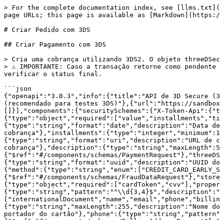
> For the complete documentation index, see [llms.txt](https://docs.barte.com/llms.txt). Markdown versions of documentation pages are available by appending `.md` to page URLs; this page is available as [Markdown](https://docs.barte.com/api-reference/3ds/criar-pedido-com-3ds.md).

# Criar Pedido com 3DS

## Criar Pagamento com 3DS

> Cria uma cobrança utilizando 3DS2. O objeto threeDSecure é obrigatório para transações 3DS.\
> ⚠️ IMPORTANTE: Caso a transação retorne como pendente (challenged = true), será necessário implementar um fluxo assíncrono com Step Up Challenge e polling para verificar o status final.

```json
{"openapi":"3.0.3","info":{"title":"API de 3D Secure (3DS)","version":"2.0.0"},"servers":[{"url":"https://api.barte.com","description":"Servidor de Produção (recomendado para testes 3DS)"},{"url":"https://sandbox-api.barte.com","description":"Servidor de Sandbox (limitações para 3DS)"}],"security":[{"X-Token-Api":[]}],"components":{"securitySchemes":{"X-Token-Api":{"type":"apiKey","name":"X-Token-Api","in":"header"}},"schemas":{"CreateOrderWith3DSRequest":{"type":"object","required":["value","installments","title","payment","threeDSecure","uuidBuyer"],"properties":{"startDate":{"type":"string","format":"date","description":"Data de início da cobrança."},"value":{"type":"number","format":"decimal","minimum":0.01,"description":"Valor da cobrança"},"installments":{"type":"integer","minimum":1,"maximum":12,"description":"Número de parcelas"},"urlCallBack":{"type":"string","format":"uri","description":"URL de callback para notificações"},"title":{"type":"string","maxLength":255,"description":"Título da cobrança"},"description":{"type":"string","maxLength":500,"description":"Descrição da cobrança"},"payment":{"$ref":"#/components/schemas/PaymentRequest"},"threeDSecure":{"$ref":"#/components/schemas/ThreeDSecureRequest"},"uuidBuyer":{"type":"string","format":"uuid","description":"UUID do comprador"}}},"PaymentRequest":{"type":"object","required":["method","card","fraudData"],"properties":{"method":{"type":"string","enum":["CREDIT_CARD_EARLY_SELLER"],"description":"Método de pagamento"},"card":{"$ref":"#/components/schemas/CardRequest"},"fraudData":{"$ref":"#/components/schemas/FraudDataRequest"},"storedCredential":{"$ref":"#/components/schemas/StoredCredentialRequest"}}},"CardRequest":{"type":"object","required":["cardToken","cvv"],"properties":{"cardToken":{"type":"string","format":"uuid","description":"Token do cartão"},"cvv":{"type":"string","pattern":"^\\d{3,4}$","description":"Código de segurança do cartão"}}},"FraudDataRequest":{"type":"object","required":["internationalDocument","name","email","phone","billingAddress"],"properties":{"internationalDocument":{"$ref":"#/components/schemas/DocumentRequest"},"name":{"type":"string","maxLength":255,"description":"Nome do portador do cartão"},"email":{"type":"string","format":"email","maxLength":150,"description":"Email do portador do cartão"},"phone":{"type":"string","pattern":"^\\d{10,15}$","description":"Telefone do portador do cartão"},"billingAddress":{"$ref":"#/components/schemas/BillingAddressRequest"},"additionalData":{"type":"object","nullable":true,"default":null,"description":"Objeto livre para enriquecer a análise de fraude com dados contextuais do pedido. Aceita qualquer estrutura JSON válida (ex: tipo 