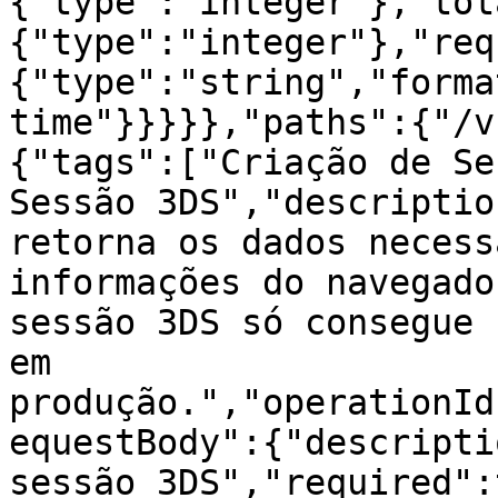
{"type":"integer"},"tot
{"type":"integer"},"req
{"type":"string","forma
time"}}}}},"paths":{"/v
{"tags":["Criação de Se
Sessão 3DS","descriptio
retorna os dados necess
informações do navegador
sessão 3DS só consegue 
em 
produção.","operationId
equestBody":{"descripti
sessão 3DS","required":