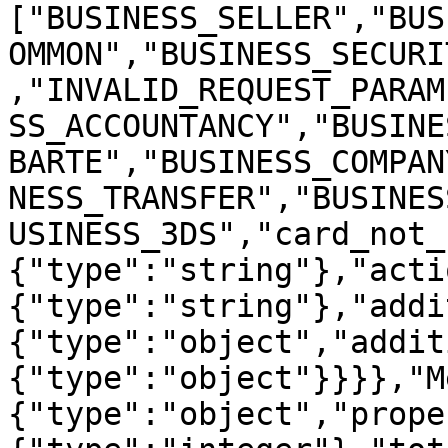
["BUSINESS_SELLER","BUS
OMMON","BUSINESS_SECURI
,"INVALID_REQUEST_PARAM
SS_ACCOUNTANCY","BUSINE
BARTE","BUSINESS_COMPAN
NESS_TRANSFER","BUSINES
USINESS_3DS","card_not_
{"type":"string"},"acti
{"type":"string"},"addi
{"type":"object","addit
{"type":"object"}}}},"M
{"type":"object","prope