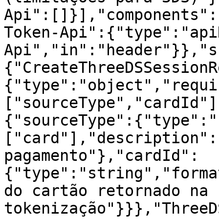
Api":[]}],"components":
Token-Api":{"type":"api
Api","in":"header"}},"s
{"CreateThreeDSSessionR
{"type":"object","requi
["sourceType","cardId"]
{"sourceType":{"type":"
["card"],"description":
pagamento"},"cardId":
{"type":"string","forma
do cartão retornado na 
tokenização"}}},"ThreeD