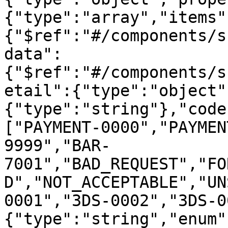
{"type":"array","items"
{"$ref":"#/components/s
data":
{"$ref":"#/components/s
etail":{"type":"object"
{"type":"string"},"code
["PAYMENT-0000","PAYMEN
9999","BAR-
7001","BAD_REQUEST","FO
D","NOT_ACCEPTABLE","UN
0001","3DS-0002","3DS-0
{"type":"string","enum"