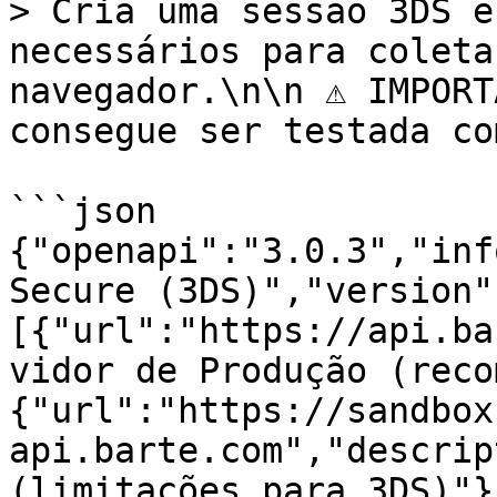
> Cria uma sessão 3DS e
necessários para coleta
navegador.\n\n ⚠️ IMPORT
consegue ser testada co
```json

{"openapi":"3.0.3","inf
Secure (3DS)","version"
[{"url":"https://api.ba
vidor de Produção (reco
{"url":"https://sandbox
api.barte.com","descrip
(limitações para 3DS)"}