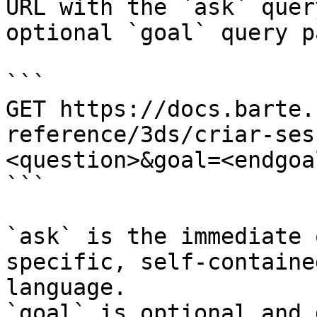
URL with the `ask` quer
optional `goal` query p
```

GET https://docs.barte.
reference/3ds/criar-ses
<question>&goal=<endgoal
```

`ask` is the immediate 
specific, self-containe
language.

`goal` is optional and 