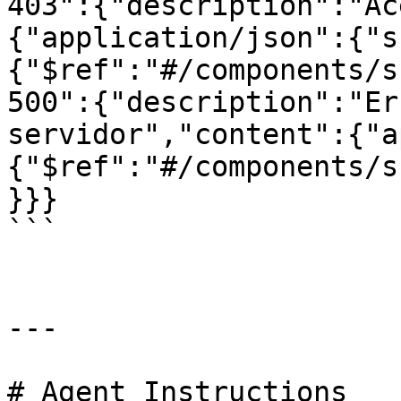
403":{"description":"Ac
{"application/json":{"s
{"$ref":"#/components/s
500":{"description":"Er
servidor","content":{"a
{"$ref":"#/components/s
}}}

```

---

# Agent Instructions
