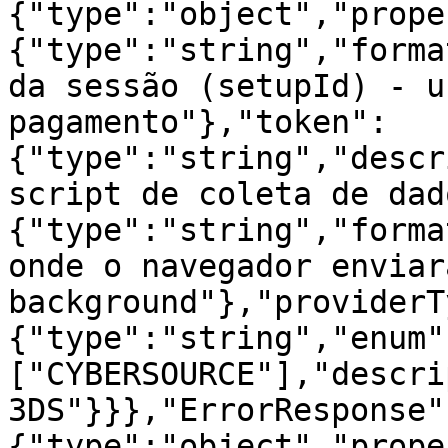
{"type":"object","prope
{"type":"string","forma
da sessão (setupId) - u
pagamento"},"token":
{"type":"string","descr
script de coleta de dad
{"type":"string","forma
onde o navegador enviar
background"},"providerT
{"type":"string","enum"
["CYBERSOURCE"],"descri
3DS"}}},"ErrorResponse"
{"type":"object","prope