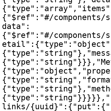
{"type":"array","items"
{"$ref":"#/components/s
data":
{"$ref":"#/components/s
etail":{"type":"object"
{"type":"string"},"mess
{"type":"string"}}},"Me
{"type":"object","prope
{"type":"string","forma
{"type":"string"},"meth
{"type":"string"}}}}},"
links/{uuid}":{"put":{"