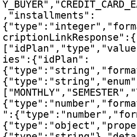
Y_BUYER","CREDIT_CARD_E
,"installments":
{"type":"integer","form
criptionLinkResponse":{
["idPlan","type","value
ies":{"idPlan":
{"type":"string","forma
{"type":"string","enum"
["MONTHLY","SEMESTER","
{"type":"number","forma
":{"type":"number","for
{"type":"object","prope
{"type":"string"},"deta