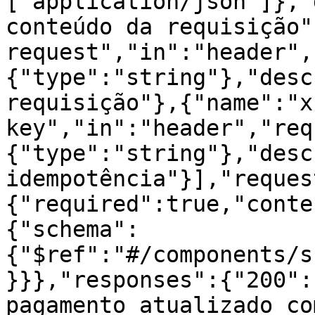
["application/json"]},"
conteúdo da requisição"
request","in":"header",
{"type":"string"},"desc
requisição"},{"name":"x
key","in":"header","req
{"type":"string"},"desc
idempotência"}],"reques
{"required":true,"conte
{"schema":
{"$ref":"#/components/s
}}},"responses":{"200":
pagamento atualizado co