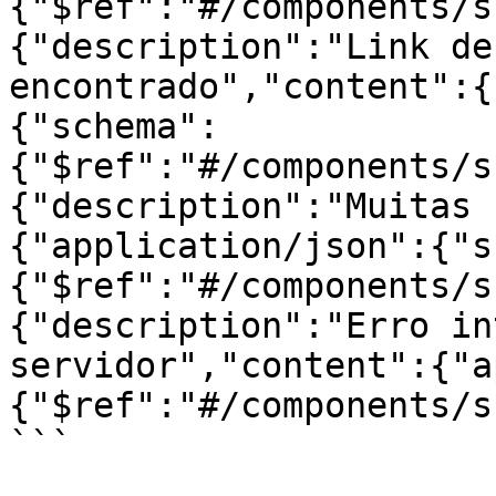
{"$ref":"#/components/s
{"description":"Link de
encontrado","content":{
{"schema":
{"$ref":"#/components/s
{"description":"Muitas 
{"application/json":{"s
{"$ref":"#/components/s
{"description":"Erro in
servidor","content":{"a
{"$ref":"#/components/s
```
