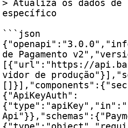
> Atualiza os dados de 
específico

```json

{"openapi":"3.0.0","inf
de Pagamento v2","versi
[{"url":"https://api.ba
vidor de produção"}],"s
[]}],"components":{"sec
{"ApiKeyAuth":
{"type":"apiKey","in":"
Api"}},"schemas":{"Paym
{"type":"object","requi