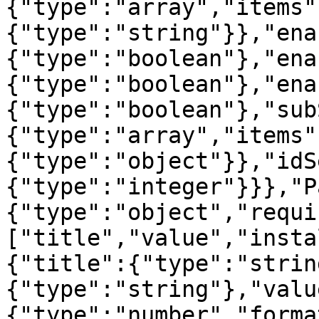
{"type":"array","items"
{"type":"string"}},"ena
{"type":"boolean"},"ena
{"type":"boolean"},"ena
{"type":"boolean"},"sub
{"type":"array","items"
{"type":"object"}},"idS
{"type":"integer"}}},"P
{"type":"object","requi
["title","value","insta
{"title":{"type":"strin
{"type":"string"},"valu
{"type":"number","forma