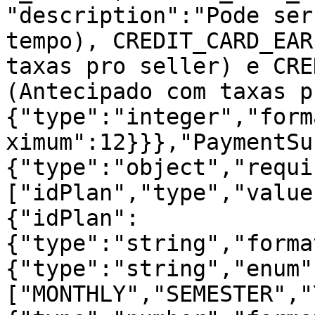
"description":"Pode ser
tempo), CREDIT_CARD_EAR
taxas pro seller) e CRE
(Antecipado com taxas p
{"type":"integer","form
ximum":12}}},"PaymentSu
{"type":"object","requi
["idPlan","type","value
{"idPlan":
{"type":"string","forma
{"type":"string","enum"
["MONTHLY","SEMESTER","