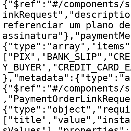
{"$ref":"#/components/s
inkRequest","descriptio
referenciar um plano de 
assinatura"},"paymentMe
{"type":"array","items"
["PIX","BANK_SLIP","CRE
Y_BUYER","CREDIT_CARD_E
},"metadata":{"type":"a
{"$ref":"#/components/s
,"PaymentOrderLinkReque
{"type":"object","requi
["title","value","insta
sValues"],"properties":