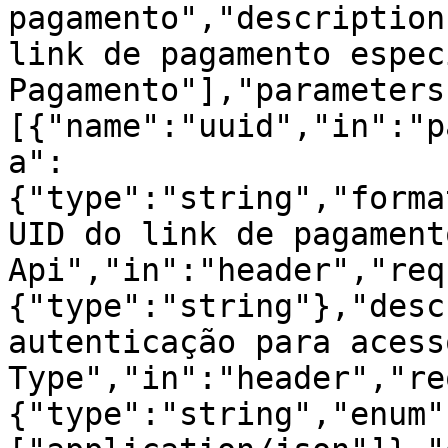
pagamento","description
link de pagamento espec
Pagamento"],"parameters
[{"name":"uuid","in":"p
a":
{"type":"string","forma
UID do link de pagament
Api","in":"header","req
{"type":"string"},"desc
autenticação para acess
Type","in":"header","re
{"type":"string","enum"