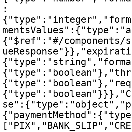
:
{"type":"integer","form
mentsValues":{"type":"a
{"$ref":"#/components/s
ueResponse"}},"expirati
{"type":"string","forma
{"type":"boolean"},"thr
{"type":"boolean"},"req
{"type":"boolean"}}},"C
se":{"type":"object","p
{"paymentMethod":{"type
["PIX","BANK_SLIP","CRE