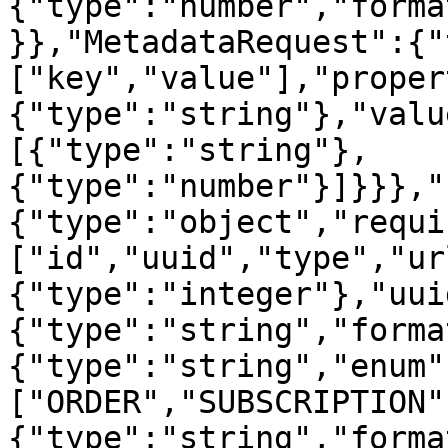
{"type":"number","forma
}},"MetadataRequest":{"
["key","value"],"proper
{"type":"string"},"valu
[{"type":"string"},
{"type":"number"}]}}},"
{"type":"object","requi
["id","uuid","type","ur
{"type":"integer"},"uui
{"type":"string","forma
{"type":"string","enum"
["ORDER","SUBSCRIPTION"
{"type":"string","forma