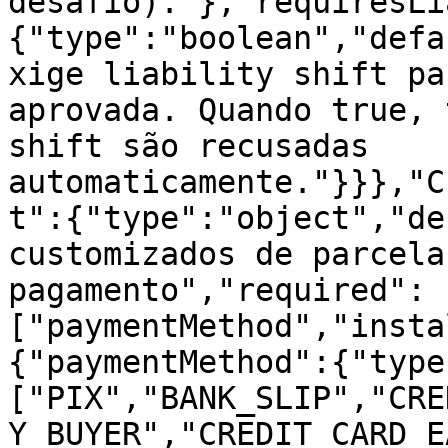
desafio)."},"requiresLi
{"type":"boolean","defa
xige liability shift pa
aprovada. Quando true, 
shift são recusadas 
automaticamente."}}},"C
t":{"type":"object","de
customizados de parcela
pagamento","required":
["paymentMethod","insta
{"paymentMethod":{"type
["PIX","BANK_SLIP","CRE
Y_BUYER","CREDIT_CARD_E