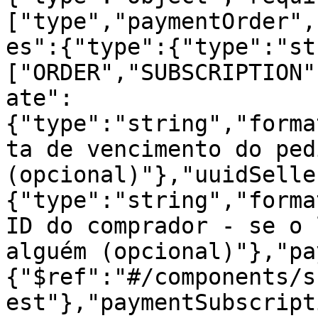
["type","paymentOrder",
es":{"type":{"type":"st
["ORDER","SUBSCRIPTION"
ate":
{"type":"string","forma
ta de vencimento do pedi
(opcional)"},"uuidSelle
{"type":"string","forma
ID do comprador - se o 
alguém (opcional)"},"pa
{"$ref":"#/components/s
est"},"paymentSubscript