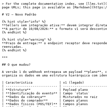
> For the complete documentation index, see [llms.txt](https://docs.barte.com/llms.txt). Markdown versions of documentation pages are available by appending `.md` to page URLs; this page is available as [Markdown](https://docs.barte.com/guias/webhooks/webhooks-overview/webhook-v2-visao-geral.md).

# V2 — Novo Padrão

{% hint style="info" %}
**Sellers sem integração ativa:** devem integrar diretamente pelo Webhook v2 — o v1 não é mais aceito para novas integrações.\
**A partir de 10/08/2026:** o formato v1 será descontinuado para todos os sellers. Todos deverão estar no v2.
{% endhint %}

{% hint style="warning" %}
**Prazo de entrega:** o endpoint receptor deve responder em até **20 segundos**. Requisições que ultrapassem esse tempo serão consideradas falhas e poderão ser reenviadas.
{% endhint %}

***

## O que mudou?

A versão 1 do webhook entregava um payload **plano**, com todos os campos no nível raiz do objeto. A versão 2 introduz um **envelope de evento versionado**, que organiza os dados em uma estrutura hierárquica com identificação explícita do tipo de evento.

| Característica              | v1 (legado)                 | v2 (novo padrão)                                |
| --------------------------- | --------------------------- | ----------------------------------------------- |
| **Estrutura**               | Payload plano               | Envelope com `eventData` aninhado               |
| **Identificação do evento** | Campo `status`              | Campo `eventType` (ex: `order.paid`)            |
| **Dados da cobrança**       | Misturados no raiz          | Isolados em `eventData.charge`                  |
| **Dados do comprador**      | Campos planos               | Objeto `buyer` em `eventData`                   |
| **Dados físicos (POS/TEF)** | Campos planos               | Objeto `physicalTransactionData` em `eventData` |
| **Identificador de evento** | Não existe                  | Campo `eventId` único por evento                |
| **Quem recebe**             | Sellers existentes (legado) | Sellers sem integração ativa / migrados         |

***

## Quem recebe o Webhook v2?

* **Sellers sem integração ativa:** devem integrar diretamente no v2. O v1 não é aceito para novas integrações.
* **Sellers com integração existente em v1:** devem migrar para v2 até **10/08/2026**, quando o formato v1 será descontinuado.
* **Assinaturas (`SUBSCRIPTION`):** permanecem no formato v1 e não fazem parte desta migração.

***

## Comportamento de transações físicas (POS/TEF)

Diferente de cobranças digitais, **transações físicas nunca geram o evento `order.sent`**. O primeiro evento recebido para uma transação de maquininha sempre será um status final:

| Primeiro evento possível | Descrição                                    |
| ------------------------ | -------------------------------------------- |
| `order.paid`             | Transação aprovada na maquininha.            |
| `order.canceled`         | Transação recusada ou cancelada no terminal. |
| `order.pre_authorized`   | Transação pré-autorizada no terminal.        |

{% hint style="info" %}
Isso ocorre porque a transação física é processada de forma síncrona no terminal — quando o webhook é emitido, o resultado já é definitivo.
{% endhint %}

***

## Headers da requisição

| Header                  | Tipo      | 