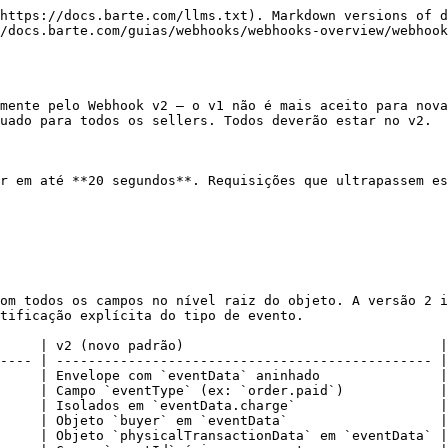
Descrição                                                      |
| ----------------------- | --------- | -------------------------------------------------------------- |
| **X-Webhook-Timestamp** | `integer` | Unix epoch (segundos) no momento do envio.                     |
| **X-Webhook-Nonce**     | `string`  | 32 caracteres hexadecimais — garante unicidade por requisição. |
| **idempotency-key**     | `string`  | Chave de idempotência.                                         |
| **authorization**       | `string`  | Token de autenticação.                                         |

> 💡 **Dica de Segurança:** Valide o `X-Webhook-Timestamp` (tolerância de até 5 minutos) e verifique a unicidade do `X-Webhook-Nonce` para evitar processamento duplicado.

***

## Estrutura do envelope v2

```json
{
  "version": "2.0",
  "domain": "ORDER",
  "eventType": "order.paid",
  "eventId": "evt_abc123",
  "eventDatetime": "2026-01-30T10:30:00Z",
  "sellerId": 123,
  "metadata": [],
  "eventData": { ... }
}
```

### Campos do envelope

| Campo             | Tipo      | Descrição                                                                                        |
| ----------------- | --------- | ------------------------------------------------------------------------------------------------ |
| **version**       | `string`  | Versão do formato do webhook. Valor: `"2.0"`.                                                    |
| **domain**        | `string`  | Tipo de evento: `ORDER` para cobranças pontuais.                                                 |
| **eventType**     | `string`  | Tipo do evento ocorrido. Ver [Tipos de evento](#tipos-de-evento-eventtype) abaixo.               |
| **eventId**       | `string`  | Identificador único do **evento** (distinto do UUID do pedido).                                  |
| **eventDatetime** | `string`  | Data e hora do evento no formato ISO 8601.                                                       |
| **sellerId**      | `integer` | Identificador interno do vendedor.                                                               |
| **metadata**      | `array`   | Lista de pares `{ key, value }` com informações adicionais.                                      |
| **eventData**     | `object`  | Dados completos do pedido e da cobrança. Ver [Campos do eventData](#campos-do-eventdata) abaixo. |

{% hint style="warning" %}
O campo `version` indica o formato de entrega. Sempre valide esse campo para garantir compatibilidade com a versão integrada.
{% endhint %}

***

## Tipos de evento (`eventType`)

O campo `eventType` identifica o evento ocorrido e corresponde diretamente ao status do pedido:

| eventType              | Descrição                                      |
| ---------------------- | ---------------------------------------------- |
| `order.sent`           | Pedido criado.                                 |
| `order.paid`           | Pagamento confirmado.                          |
| `order.partially_paid` | Pagamento parcial recebido.                    |
| `order.late`           | Pagamento em atraso.                           |
| `order.abandoned`      | Pedido abandonado (atraso superior a 90 dias). |
| `order.canceled`       | Pedido cancelado.                              |
| `order.refund`         | Pedido estornado.                              |
| `order.chargeback`     | Pedido com