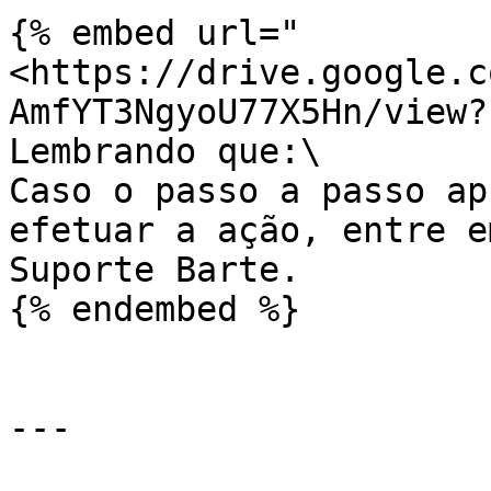
{% embed url="
<https://drive.google.c
AmfYT3NgyoU77X5Hn/view?
Lembrando que:\

Caso o passo a passo ap
efetuar a ação, entre e
Suporte Barte.

{% endembed %}

---
